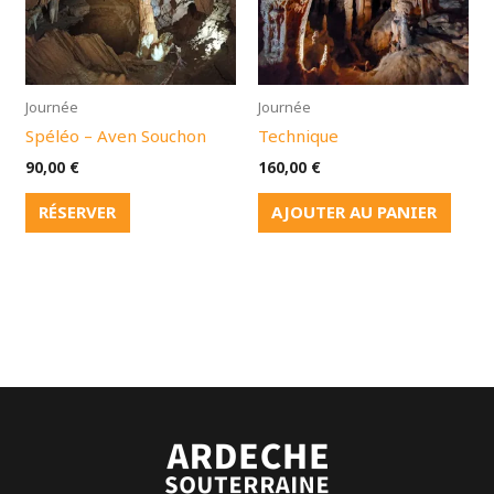
Journée
Journée
Spéléo – Aven Souchon
Technique
90,00
€
160,00
€
RÉSERVER
AJOUTER AU PANIER