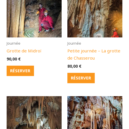
Journée
Journée
Grotte de Midroï
Petite journée – La grotte
de Chasserou
90,00
€
80,00
€
RÉSERVER
RÉSERVER