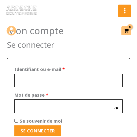
Aller
Obligatoire
Obligatoire
Obligatoire
Obligatoire
au
contenu
Mon compte
Se connecter
Identifiant ou e-mail
*
Mot de passe
*
Se souvenir de moi
SE CONNECTER